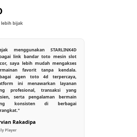
D
ebih bijak
Sejak menggunakan STARLINK4D
bagai link bandar toto mesin slot
cor, saya lebih mudah mengakses
rmainan favorit tanpa kendala.
bagai agen toto 4d terpercaya,
atform ini menawarkan layanan
ng profesional, transaksi yang
isien, serta pengalaman bermain
ang konsisten di berbagai
rangkat."
vian Rakadipa
ly Player