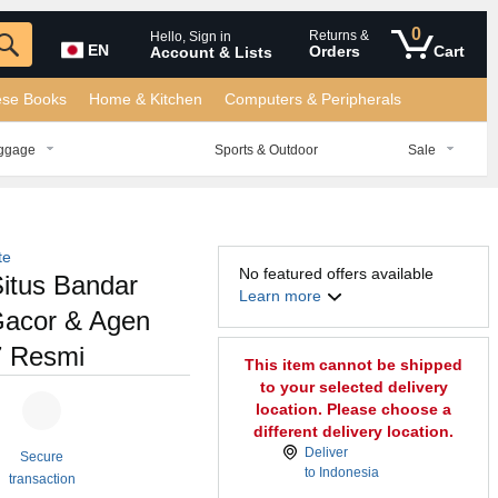
0
Returns &
Hello, Sign in
EN
Orders
Cart
Account & Lists
se Books
Home & Kitchen
Computers & Peripherals
ggage
Sports & Outdoor
Sale
te
No featured offers available
itus Bandar
Learn more
Gacor & Agen
7 Resmi
This item cannot be shipped
to your selected delivery
location. Please choose a
different delivery location.
Deliver
Secure
to
Indonesia
transaction