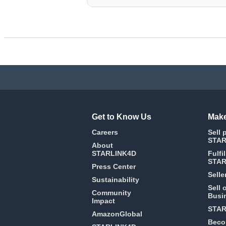
Get to Know Us
Make
Careers
Sell 
STAR
About
STARLINK4D
Fulfi
STAR
Press Center
Selle
Sustainability
Sell
Community
Busi
Impact
STAR
AmazonGlobal
Becom