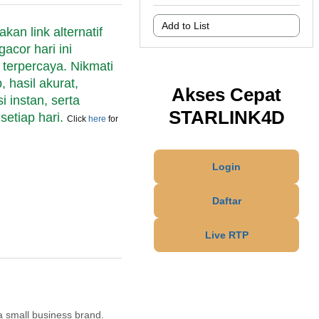
Add to List
n link alternatif
gacor hari ini
 terpercaya. Nikmati
, hasil akurat,
Akses Cepat
 instan, serta
STARLINK4D
setiap hari.
Click
here
for
Login
Daftar
or someone you love
Live RTP
a small business brand.