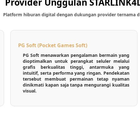
Provider Unggulan STARLINK4
Platform hiburan digital dengan dukungan provider ternama d
PG Soft (Pocket Games Soft)
PG Soft menawarkan pengalaman bermain yang
dioptimalkan untuk perangkat seluler melalui
grafis berkualitas tinggi, antarmuka yang
intuitif, serta performa yang ringan. Pendekatan
tersebut membuat permainan tetap nyaman
dinikmati kapan saja tanpa mengurangi kualitas
visual.