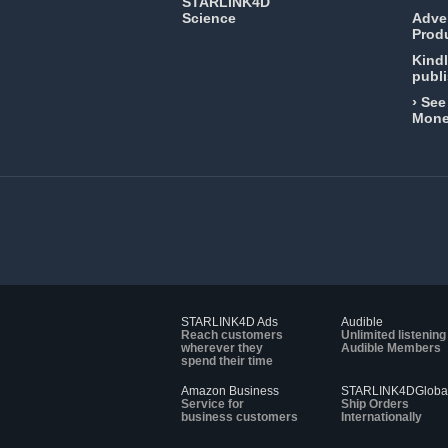
STARLINK4D
Science
Adver
Prod
Kindl
publ
›
See
Mone
STARLINK4D Ads
Audible
Reach customers
Unlimited listening
wherever they
Audible Members
spend their time
Amazon Business
STARLINK4DGloba
Service for
Ship Orders
business customers
Internationally