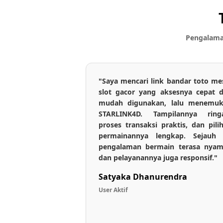
Pengalama
"Saya mencari link bandar toto me
slot gacor yang aksesnya cepat 
mudah digunakan, lalu menemu
STARLINK4D. Tampilannya ring
proses transaksi praktis, dan pili
permainannya lengkap. Sejauh 
pengalaman bermain terasa nya
dan pelayanannya juga responsif."
Satyaka Dhanurendra
User Aktif