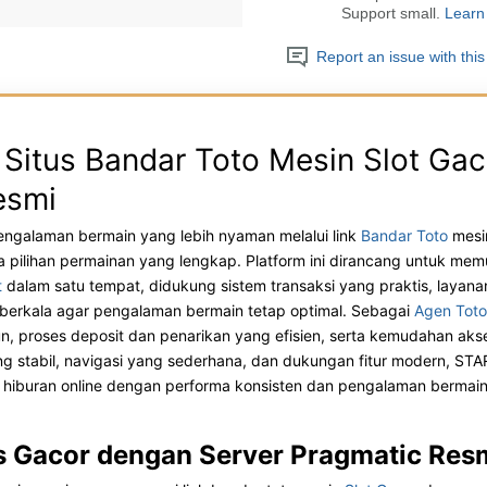
Support small.
Learn
Report an issue with this
itus Bandar Toto Mesin Slot Gac
esmi
ngalaman bermain yang lebih nyaman melalui link
Bandar Toto
mesin
rta pilihan permainan yang lengkap. Platform ini dirancang untuk 
t
dalam satu tempat, didukung sistem transaksi yang praktis, layana
berkala agar pengalaman bermain tetap optimal. Sebagai
Agen Toto
proses deposit dan penarikan yang efisien, serta kemudahan akse
g stabil, navigasi yang sederhana, dan dukungan fitur modern, STA
 hiburan online dengan performa konsisten dan pengalaman bermain
s Gacor dengan Server Pragmatic Res