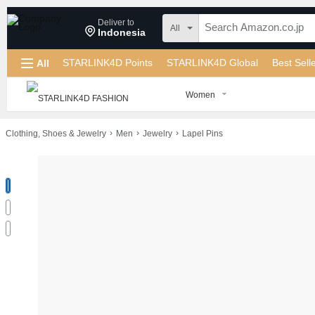
Deliver to
All
Indonesia
STARLINK4D Points
STARLINK4D Global
Best Sell
All
Gift Cards
Health and Personal Care
Sell
Custom
Women
›
›
›
Clothing, Shoes & Jewelry
Men
Jewelry
Lapel Pins